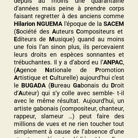
depuis au moins une quarantaine
d’années mais peine à prendre corps
faisant regretter à des anciens comme
Hilarion NGUEMA
l’époque de la
SACEM
(
S
ociété des
A
uteurs
C
ompositeurs et
E
diteurs de
M
usique) quand au moins
une fois l’an sinon plus, ils percevaient
leurs droits en espèces sonnantes et
trébuchantes. Il y a d’abord eu l’
ANPAC
,
(
A
gence
N
ationale de
P
romotion
A
rtistique et
C
ulturelle) aujourd’hui c’est
le
BUGADA
(
B
ureau
Ga
bonais du
D
roit
d’
A
uteur) qui s’y colle avec semble- t-il
avec le même résultat. Aujourd’hui, un
artiste gabonais (compositeur, chanteur,
rappeur, slameur …) peut faire des
millions de vues et ne rien toucher tout
simplement à cause de l’absence d’une