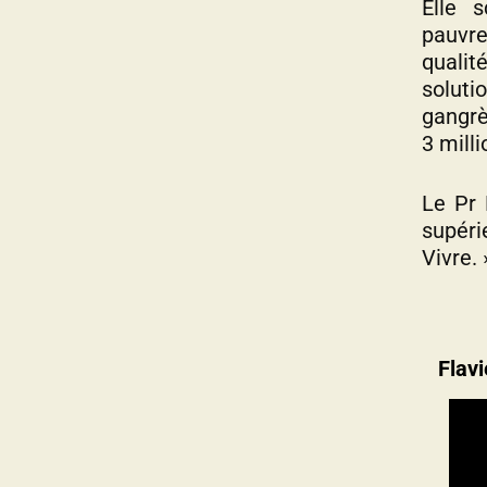
Elle 
pauvre
qualit
solut
gangrè
3 milli
Le Pr 
supéri
Vivre. 
Flav