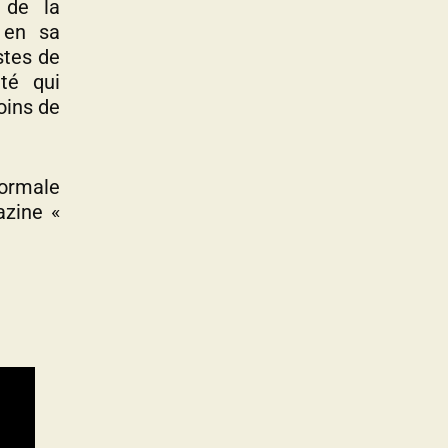
 de la
, en sa
stes de
té qui
oins de
Normale
azine «