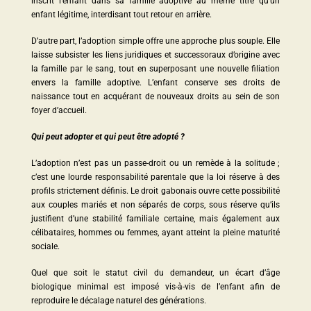
inscrit l’enfant dans sa famille adoptive au même titre qu’un
enfant légitime, interdisant tout retour en arrière.
D’autre part, l’adoption simple offre une approche plus souple. Elle
laisse subsister les liens juridiques et successoraux d’origine avec
la famille par le sang, tout en superposant une nouvelle filiation
envers la famille adoptive. L’enfant conserve ses droits de
naissance tout en acquérant de nouveaux droits au sein de son
foyer d’accueil.
Qui peut adopter et qui peut être adopté ?
L’adoption n’est pas un passe-droit ou un remède à la solitude ;
c’est une lourde responsabilité parentale que la loi réserve à des
profils strictement définis. Le droit gabonais ouvre cette possibilité
aux couples mariés et non séparés de corps, sous réserve qu’ils
justifient d’une stabilité familiale certaine, mais également aux
célibataires, hommes ou femmes, ayant atteint la pleine maturité
sociale.
Quel que soit le statut civil du demandeur, un écart d’âge
biologique minimal est imposé vis-à-vis de l’enfant afin de
reproduire le décalage naturel des générations.