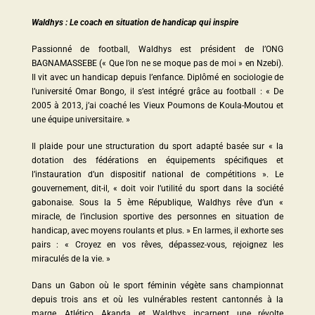
Waldhys : Le coach en situation de handicap qui inspire
Passionné de football, Waldhys est président de l’ONG
BAGNAMASSEBE (« Que l’on ne se moque pas de moi » en Nzebi).
Il vit avec un handicap depuis l’enfance. Diplômé en sociologie de
l’université Omar Bongo, il s’est intégré grâce au football : « De
2005 à 2013, j’ai coaché les Vieux Poumons de Koula-Moutou et
une équipe universitaire. »
Il plaide pour une structuration du sport adapté basée sur « la
dotation des fédérations en équipements spécifiques et
l’instauration d’un dispositif national de compétitions ». Le
gouvernement, dit-il, « doit voir l’utilité du sport dans la société
gabonaise. Sous la 5 ème République, Waldhys rêve d’un «
miracle, de l’inclusion sportive des personnes en situation de
handicap, avec moyens roulants et plus. » En larmes, il exhorte ses
pairs : « Croyez en vos rêves, dépassez-vous, rejoignez les
miraculés de la vie. »
Dans un Gabon où le sport féminin végète sans championnat
depuis trois ans et où les vulnérables restent cantonnés à la
marge, Atlético Akanda et Waldhys incarnent une révolte