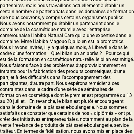
partenaires, mais nous travaillons actuellement à établir un
certain nombre de partenariats dans les domaines de formation
que nous couvrons, y compris certains organismes publics.
Nous avons notamment pu établir un partenariat dans le
domaine de la cosmétique naturelle avec lʼentreprise
camerounaise Habiba Natural Care qui a une expertise dans le
domaine. Mme Habiba Magouo Djallo en est la promotrice.
Nous lʼavons invitée, il y a quelques mois, à Libreville dans le
cadre dʼune formation. Quel bilan un an après ? Pour ce qui
est de la formation en cosmétique natu- relle, le bilan est mitigé.
Nous faisons face à des problèmes dʼapprovisionnement en
intrants pour la fabrication des produits cosmétiques, dʼune
part, et à des difficultés dans lʼaccompagnement des
participantes, dʼautre part. Nous espérons remédier à ces
contraintes dans le cadre dʼune série de séminaires de
formation en cosmétique dont le premier est programmé du 13
au 20 juillet. En revanche, le bilan est plutôt encourageant
dans le domaine de la pâtisserie-boulangerie. Nous sommes
satisfaits de constater que certains de nos « diplômés » ont pu
créer des initiatives entrepreneuriales, notamment au plan de la
vente free-lance de produits de pâtisserie-boulangerie, service
traiteur. En termes de fidélisation, nous avons mis en place des