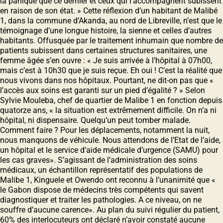
la panique que ce dernier et ceux qui l’accompagnent subissent
en raison de son état. » Cette réflexion d’un habitant de Malibé
1, dans la commune d’Akanda, au nord de Libreville, n’est que le
témoignage d’une longue histoire, la sienne et celles d’autres
habitants. Offusquée par le traitement inhumain que nombre de
patients subissent dans certaines structures sanitaires, une
femme âgée s’en ouvre : « Je suis arrivée à l’hôpital à 07h00,
mais c’est à 10h30 que je suis reçue. Eh oui ! C’est la réalité que
nous vivons dans nos hôpitaux. Pourtant, ne dit-on pas que «
l’accès aux soins est garanti sur un pied d’égalité ? » Selon
Sylvie Mouleba, chef de quartier de Malibe 1 en fonction depuis
quatorze ans, « la situation est extrêmement difficile. On n’a ni
hôpital, ni dispensaire. Quelqu’un peut tomber malade.
Comment faire ? Pour les déplacements, notamment la nuit,
nous manquons de véhicule. Nous attendons de l’Etat de l’aide,
un hôpital et le service d’aide médicale d’urgence (SAMU) pour
les cas graves». S’agissant de l’administration des soins
médicaux, un échantillon représentatif des populations de
Malibe 1, Kinguele et Owendo ont reconnu à l’unanimité que «
le Gabon dispose de médecins très compétents qui savent
diagnostiquer et traiter les pathologies. A ce niveau, on ne
souffre d’aucune carence». Au plan du suivi régulier du patient,
60% des interlocuteurs ont déclaré n’avoir constaté aucune