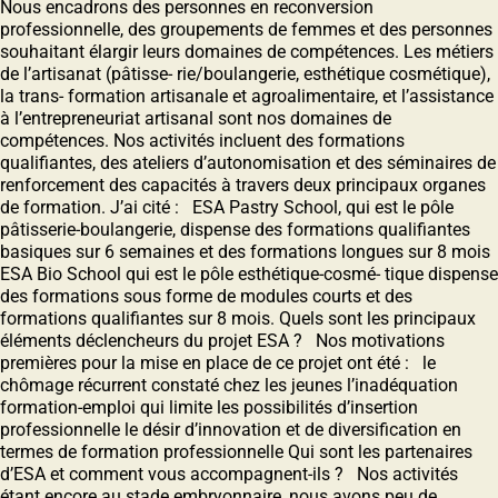
Nous encadrons des personnes en reconversion
professionnelle, des groupements de femmes et des personnes
souhaitant élargir leurs domaines de compétences. Les métiers
de lʼartisanat (pâtisse- rie/boulangerie, esthétique cosmétique),
la trans- formation artisanale et agroalimentaire, et lʼassistance
à lʼentrepreneuriat artisanal sont nos domaines de
compétences. Nos activités incluent des formations
qualifiantes, des ateliers dʼautonomisation et des séminaires de
renforcement des capacités à travers deux principaux organes
de formation. Jʼai cité : ESA Pastry School, qui est le pôle
pâtisserie-boulangerie, dispense des formations qualifiantes
basiques sur 6 semaines et des formations longues sur 8 mois
ESA Bio School qui est le pôle esthétique-cosmé- tique dispense
des formations sous forme de modules courts et des
formations qualifiantes sur 8 mois. Quels sont les principaux
éléments déclencheurs du projet ESA ? Nos motivations
premières pour la mise en place de ce projet ont été : le
chômage récurrent constaté chez les jeunes lʼinadéquation
formation-emploi qui limite les possibilités dʼinsertion
professionnelle le désir dʼinnovation et de diversification en
termes de formation professionnelle Qui sont les partenaires
d’ESA et comment vous accompagnent-ils ? Nos activités
étant encore au stade embryonnaire, nous avons peu de