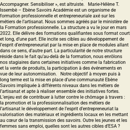
Accompagner. Sensibiliser », est altruiste. Marie-Hélène T.
Issembè – Ebène Savoirs Académie est un organisme de
formation professionnelle et entrepreneuriale axé sur les
métiers de lʼartisanat. Nous sommes agréés par le ministère de
la Formation professionnelle. La structure a vu le jour en mars
2022. Elle délivre des formations qualifiantes sous format court
et long, dʼune part. Elle incite ses cibles au développement de
lʼesprit dʼentrepreneuriat par la mise en place de modules allant
dans ce sens, dʼautre part. La particularité de notre structure
réside dans le fait quʼau-delà de la formation, nous enrôlons
nos stagiaires dans certaines initiatives comme la fabrication
et la vente de produits, la participation à des événements en
vue de leur autonomisation. Notre objectif à moyen puis à
long terme est la mise en place dʼune communauté Ebène
Savoirs impliquée à différents niveaux dans les métiers de
lʼartisanat et apte à réaliser ensemble des initiatives fortes.
Lʼenjeu est de contribuer à lutter contre le chômage à travers :
la promotion et la professionnalisation des métiers de
lʼartisanat le développement de lʼesprit dʼentrepreneuriat la
valorisation des matériaux et ingrédients locaux en les mettant
au cœur de la transmission des savoirs. Outre les jeunes et les
femmes sans emploi, quelles sont les autres cibles d’ESA ?