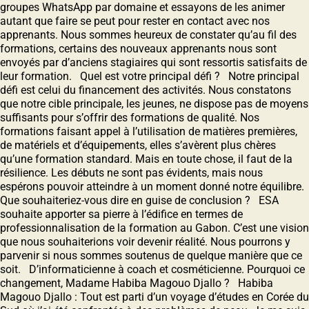
groupes WhatsApp par domaine et essayons de les animer
autant que faire se peut pour rester en contact avec nos
apprenants. Nous sommes heureux de constater quʼau fil des
formations, certains des nouveaux apprenants nous sont
envoyés par dʼanciens stagiaires qui sont ressortis satisfaits de
leur formation. Quel est votre principal défi ? Notre principal
défi est celui du financement des activités. Nous constatons
que notre cible principale, les jeunes, ne dispose pas de moyens
suffisants pour sʼoffrir des formations de qualité. Nos
formations faisant appel à lʼutilisation de matières premières,
de matériels et dʼéquipements, elles sʼavèrent plus chères
qu’une formation standard. Mais en toute chose, il faut de la
résilience. Les débuts ne sont pas évidents, mais nous
espérons pouvoir atteindre à un moment donné notre équilibre.
Que souhaiteriez-vous dire en guise de conclusion ? ESA
souhaite apporter sa pierre à lʼédifice en termes de
professionnalisation de la formation au Gabon. Cʼest une vision
que nous souhaiterions voir devenir réalité. Nous pourrons y
parvenir si nous sommes soutenus de quelque manière que ce
soit. D’informaticienne à coach et cosméticienne. Pourquoi ce
changement, Madame Habiba Magouo Djallo ? Habiba
Magouo Djallo : Tout est parti d’un voyage d’études en Corée du