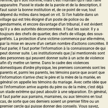
femme, qu’il soit homme, mais c’est l’humain qu’il faut faire
apparaitre. Passé le stade de la parole et de la description, il
faut saisir la bonne institution et, de ce point de vue, tout
dépend du milieu dans lequel on vit. Si l’on habite dans un
village qui est très éloigné d’un poste de police ou de
gendarmerie, et encore davantage d’un tribunal, il est évident
qu’il y a des autorités déconcentrées. Il faut les saisir. Il y a
toujours des chefs de quartier, des chefs de village, des sous-
préfets. La protection d’une victime commence par elle-même,
par la mise en œuvre d’un certain nombre d’actions concrètes. Il
faut parler, il faut porter l’information à la connaissance de qui
peut donner suite. Les institutionnels que j’ai mentionnés sont
des personnes qui peuvent donner suite à un acte de violence
afin d’y mettre un terme. Dans le cadre des violences
domestiques d’ordre physique, les premiers concernés sont les
parents et, parmi les parents, les témoins parce que avant que
l’information n’arrive chez le père et la mère de la mariée, en
général on appelle les témoins du mariage. Avec cette idée que
si l’information arrive auprès du père ou de la mère, c’est déjà
un stade extrême qui peut aboutir à une séparation. En général,
il faut parler aux parrains, marraines, ou aux témoins en tout
cas, de sorte que ces derniers soient un premier filtre ou un
premier cercle qui puisse donner des conseils. Vous savez,