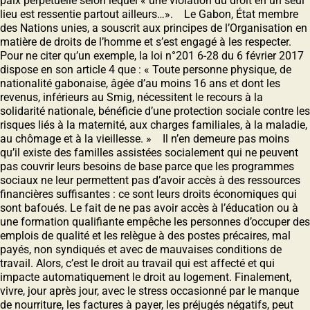
paix perpétuelle selon lequel « une violation du droit en un seul
lieu est ressentie partout ailleurs…». Le Gabon, État membre
des Nations unies, a souscrit aux principes de l’Organisation en
matière de droits de l’homme et s’est engagé à les respecter.
Pour ne citer qu’un exemple, la loi n°201 6-28 du 6 février 2017
dispose en son article 4 que : « Toute personne physique, de
nationalité gabonaise, âgée d’au moins 16 ans et dont les
revenus, inférieurs au Smig, nécessitent le recours à la
solidarité nationale, bénéficie d’une protection sociale contre les
risques liés à la maternité, aux charges familiales, à la maladie,
au chômage et à la vieillesse. » Il n’en demeure pas moins
qu’il existe des familles assistées socialement qui ne peuvent
pas couvrir leurs besoins de base parce que les programmes
sociaux ne leur permettent pas d’avoir accès à des ressources
financières suffisantes : ce sont leurs droits économiques qui
sont bafoués. Le fait de ne pas avoir accès à l’éducation ou à
une formation qualifiante empêche les personnes d’occuper des
emplois de qualité et les relègue à des postes précaires, mal
payés, non syndiqués et avec de mauvaises conditions de
travail. Alors, c’est le droit au travail qui est affecté et qui
impacte automatiquement le droit au logement. Finalement,
vivre, jour après jour, avec le stress occasionné par le manque
de nourriture, les factures à payer, les préjugés négatifs, peut