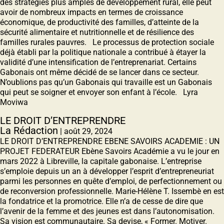
des stratégies plus amples de développement rural, elle peut
avoir de nombreux impacts en termes de croissance
économique, de productivité des familles, d’atteinte de la
sécurité alimentaire et nutritionnelle et de résilience des
familles rurales pauvres. Le processus de protection sociale
déjà établi par la politique nationale a contribué à étayer la
validité d’une intensification de l’entreprenariat. Certains
Gabonais ont même décidé de se lancer dans ce secteur.
N’oublions pas qu’un Gabonais qui travaille est un Gabonais
qui peut se soigner et envoyer son enfant à l’école. Lyra
Moviwa
LE DROIT D’ENTREPRENDRE
La Rédaction
|
août 29, 2024
LE DROIT D’ENTREPRENDRE EBENE SAVOIRS ACADEMIE : UN
PROJET FEDERATEUR Ebène Savoirs Académie a vu le jour en
mars 2022 à Libreville, la capitale gabonaise. Lʼentreprise
sʼemploie depuis un an à développer lʼesprit dʼentrepreneuriat
parmi les personnes en quête dʼemploi, de perfectionnement ou
de reconversion professionnelle. Marie-Hélène T. Issembè en est
la fondatrice et la promotrice. Elle nʼa de cesse de dire que
lʼavenir de la femme et des jeunes est dans lʼautonomisation.
Sa vision est communautaire. Sa devise, « Former. Motiver.